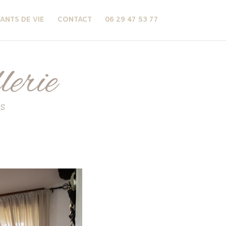
TANTS DE VIE
CONTACT
06 29 47 53 77
erie
ES