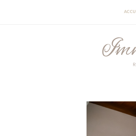
ACCU
Imm
R